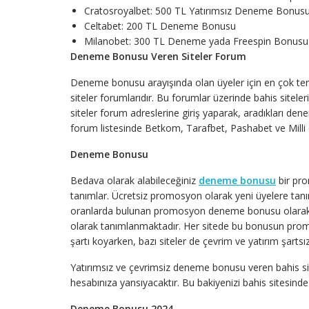
Cratosroyalbet: 500 TL Yatırımsız Deneme Bonus
Celtabet: 200 TL Deneme Bonusu
Milanobet: 300 TL Deneme yada Freespin Bonusu
Deneme Bonusu Veren Siteler Forum
Deneme bonusu arayışında olan üyeler için en çok ter
siteler forumlarıdır. Bu forumlar üzerinde bahis site
siteler forum adreslerine giriş yaparak, aradıkları d
forum listesinde Betkom, Tarafbet, Pashabet ve Milli
Deneme Bonusu
Bedava olarak alabileceğiniz
deneme bonusu
bir pro
tanımlar. Ücretsiz promosyon olarak yeni üyelere tanımlan
oranlarda bulunan promosyon deneme bonusu olarak a
olarak tanımlanmaktadır. Her sitede bu bonusun promos
şartı koyarken, bazı siteler de çevrim ve yatırım şar
Yatırımsız ve çevrimsiz deneme bonusu veren bahis si
hesabınıza yansıyacaktır. Bu bakiyenizi bahis sitesind
Deneme Bonusu 2024