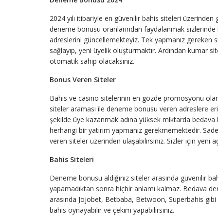
2024 yılı itibariyle en güvenilir bahis siteleri üzerinde
deneme bonusu oranlarından faydalanmak sizlerinde
adreslerini güncellemekteyiz. Tek yapmanız gereken si
sağlayıp, yeni üyelik oluşturmaktır. Ardından kumar si
otomatik sahip olacaksınız.
Bonus Veren Siteler
Bahis ve casino sitelerinin en gözde promosyonu ola
siteler araması ile deneme bonusu veren adreslere erişim 
şekilde üye kazanmak adına yüksek miktarda bedava b
herhangi bir yatırım yapmanız gerekmemektedir. Sad
veren siteler üzerinden ulaşabilirsiniz. Sizler için yeni 
Bahis Siteleri
Deneme bonusu aldığınız siteler arasında güvenilir bah
yapamadıktan sonra hiçbir anlamı kalmaz. Bedava denem
arasında Jojobet, Betbaba, Betwoon, Superbahis gibi si
bahis oynayabilir ve çekim yapabilirsiniz.