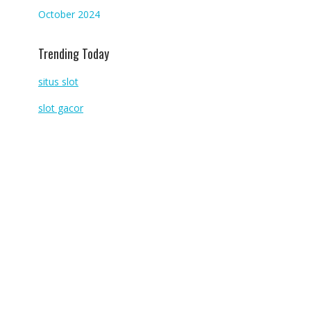
October 2024
Trending Today
situs slot
slot gacor