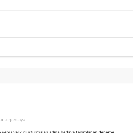
r
or terpercaya
ın yeni üyelik oluşturmaları adına bedava tanımlanan deneme