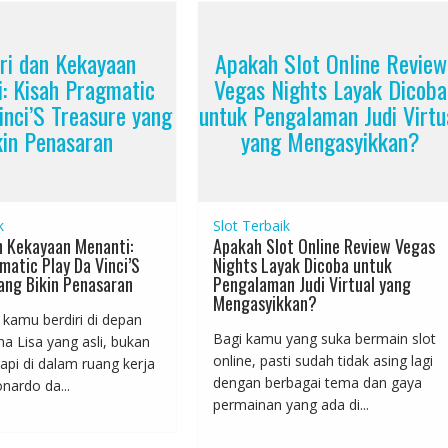
ri dan Kekayaan
Apakah Slot Online Review
: Kisah Pragmatic
Vegas Nights Layak Dicoba
inci’S Treasure yang
untuk Pengalaman Judi Virtu
kin Penasaran
yang Mengasyikkan?
k
Slot Terbaik
n Kekayaan Menanti:
Apakah Slot Online Review Vegas
matic Play Da Vinci’S
Nights Layak Dicoba untuk
ang Bikin Penasaran
Pengalaman Judi Virtual yang
Mengasyikkan?
kamu berdiri di depan
Bagi kamu yang suka bermain slot
a Lisa yang asli, bukan
online, pasti sudah tidak asing lagi
tapi di dalam ruang kerja
dengan berbagai tema dan gaya
nardo da...
permainan yang ada di...