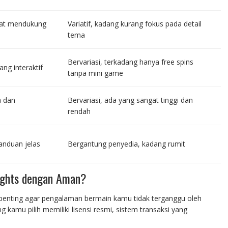
ngat mendukung
Variatif, kadang kurang fokus pada detail
tema
Bervariasi, terkadang hanya free spins
ng interaktif
tanpa mini game
a dan
Bervariasi, ada yang sangat tinggi dan
rendah
anduan jelas
Bergantung penyedia, kadang rumit
Nights dengan Aman?
at penting agar pengalaman bermain kamu tidak terganggu oleh
kamu pilih memiliki lisensi resmi, sistem transaksi yang