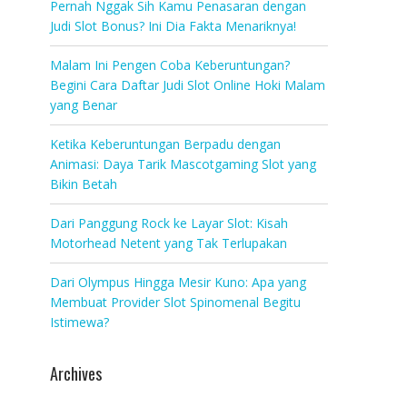
Pernah Nggak Sih Kamu Penasaran dengan
Judi Slot Bonus? Ini Dia Fakta Menariknya!
Malam Ini Pengen Coba Keberuntungan?
Begini Cara Daftar Judi Slot Online Hoki Malam
yang Benar
Ketika Keberuntungan Berpadu dengan
Animasi: Daya Tarik Mascotgaming Slot yang
Bikin Betah
Dari Panggung Rock ke Layar Slot: Kisah
Motorhead Netent yang Tak Terlupakan
Dari Olympus Hingga Mesir Kuno: Apa yang
Membuat Provider Slot Spinomenal Begitu
Istimewa?
Archives