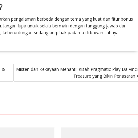
?
arkan pengalaman berbeda dengan tema yang kuat dan fitur bonus
. Jangan lupa untuk selalu bermain dengan tanggung jawab dan
hu, keberuntungan sedang berpihak padamu di bawah cahaya
n &
Misteri dan Kekayaan Menanti: Kisah Pragmatic Play Da Vinci
Treasure yang Bikin Penasaran