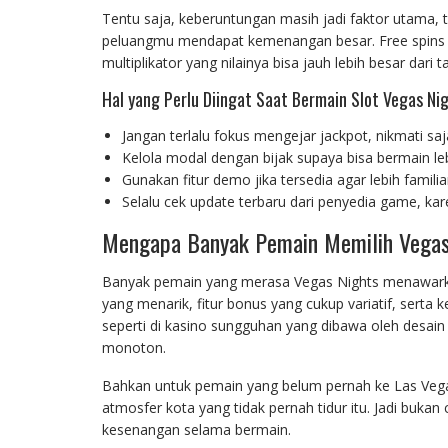
Tentu saja, keberuntungan masih jadi faktor utama, t
peluangmu mendapat kemenangan besar. Free spins
multiplikator yang nilainya bisa jauh lebih besar dari 
Hal yang Perlu Diingat Saat Bermain Slot Vegas Ni
Jangan terlalu fokus mengejar jackpot, nikmati sa
Kelola modal dengan bijak supaya bisa bermain le
Gunakan fitur demo jika tersedia agar lebih famili
Selalu cek update terbaru dari penyedia game, kar
Mengapa Banyak Pemain Memilih Vegas 
Banyak pemain yang merasa Vegas Nights menawark
yang menarik, fitur bonus yang cukup variatif, serta
seperti di kasino sungguhan yang dibawa oleh desain 
monoton.
Bahkan untuk pemain yang belum pernah ke Las Vegas
atmosfer kota yang tidak pernah tidur itu. Jadi buka
kesenangan selama bermain.