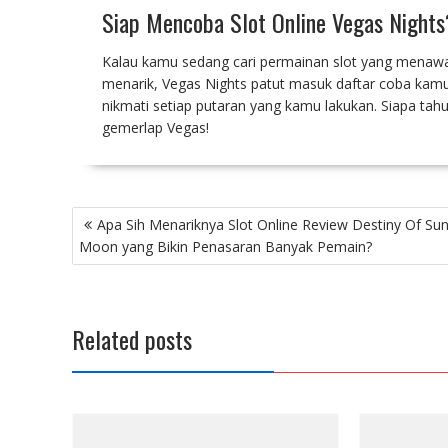
Siap Mencoba Slot Online Vegas Nights
Kalau kamu sedang cari permainan slot yang menaw
menarik, Vegas Nights patut masuk daftar coba kamu
nikmati setiap putaran yang kamu lakukan. Siapa ta
gemerlap Vegas!
Post
Apa Sih Menariknya Slot Online Review Destiny Of Su
navigation
Moon yang Bikin Penasaran Banyak Pemain?
Related posts