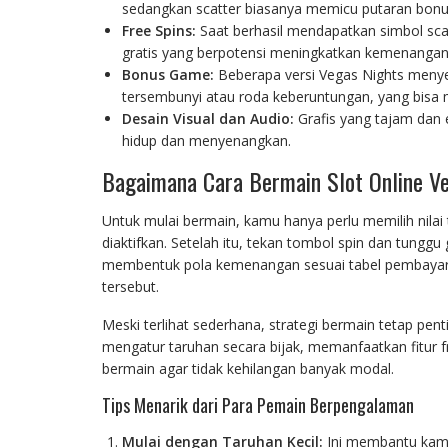
sedangkan scatter biasanya memicu putaran bonus
Free Spins:
Saat berhasil mendapatkan simbol sca
gratis yang berpotensi meningkatkan kemenanga
Bonus Game:
Beberapa versi Vegas Nights menyed
tersembunyi atau roda keberuntungan, yang bisa 
Desain Visual dan Audio:
Grafis yang tajam dan
hidup dan menyenangkan.
Bagaimana Cara Bermain Slot Online V
Untuk mulai bermain, kamu hanya perlu memilih nilai
diaktifkan. Setelah itu, tekan tombol spin dan tunggu
membentuk pola kemenangan sesuai tabel pembayara
tersebut.
Meski terlihat sederhana, strategi bermain tetap p
mengatur taruhan secara bijak, memanfaatkan fitur f
bermain agar tidak kehilangan banyak modal.
Tips Menarik dari Para Pemain Berpengalaman
Mulai dengan Taruhan Kecil:
Ini membantu kamu