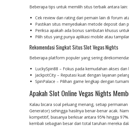
Beberapa tips untuk memilih situs terbaik antara lain:
Cek review dan rating dari pemain lain di forum at
Pastikan situs menyediakan metode deposit dan 
Periksa apakah ada bonus sambutan khusus untuk
Pilih situs yang punya aplikasi mobile atau tampil
Rekomendasi Singkat Situs Slot Vegas Nights
Beberapa platform populer yang sering direkomendasi
LuckySpin88 – Fokus pada kemudahan akses dan
JackpotCity – Reputasi kuat dengan layanan pela
SpinPalace – Pilihan game lengkap dengan turnam
Apakah Slot Online Vegas Nights Memb
Kalau bicara soal peluang menang, setiap permain
Generator) sehingga hasilnya benar-benar acak. Namu
kompetitif, biasanya berkisar antara 95% hingga 97%.
kembali sebagian besar dari total taruhan mereka da