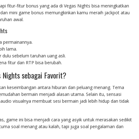
api fitur-fitur bonus yang ada di Vegas Nights bisa meningkatkan
 dan mini game bonus memungkinkan kamu meraih jackpot atau
taruhan awal.
ghts
ja permainannya.
bih lama.
ar dulu sebelum taruhan uang asli.
ena fitur dan RTP bisa berubah.
Nights sebagai Favorit?
an keseimbangan antara hiburan dan peluang menang. Tema
 kemudahan bermain menjadi alasan utama. Selain itu, sensasi
audio visualnya membuat sesi bermain jadi lebih hidup dan tidak
, game ini bisa menjadi cara yang asyik untuk merasakan sedikit
n cuma soal menang atau kalah, tapi juga soal pengalaman dan