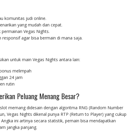
au komunitas judi online.
penarikan yang mudah dan cepat.
 permainan Vegas Nights.
an responsif agar bisa bermain di mana saja.
kan untuk main Vegas Nights antara lain:
 bonus melimpah
nggan 24 jam
en rutin
erikan Peluang Menang Besar?
an slot memang didesain dengan algoritma RNG (Random Number
n, Vegas Nights dikenal punya RTP (Return to Player) yang cukup
 Angka ini artinya secara statistik, pemain bisa mendapatkan
lam jangka panjang.