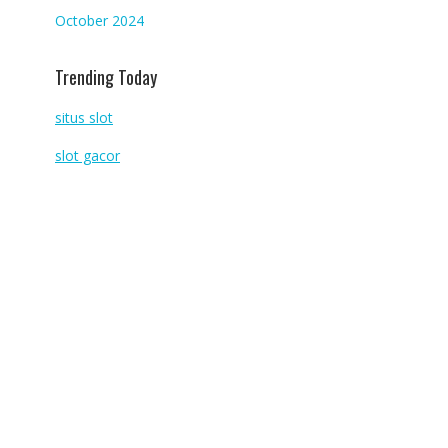
October 2024
Trending Today
situs slot
slot gacor