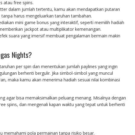
 atau free spins.
tter dalam jumlah tertentu, kamu akan mendapatkan putaran
n tanpa harus mengeluarkan taruhan tambahan.
iakan mini game bonus yang interaktif, seperti memilih hadiah
memberikan jackpot atau multiplikator kemenangan.
 efek suara yang imersif membuat pengalaman bermain makin
egas Nights?
 taruhan per spin dan menentukan jumlah paylines yang ingin
 gulungan berhenti bergulir. Jika simbol-simbol yang muncul
n, maka kamu akan menerima hadiah sesuai nilai kombinasi
enting agar bisa memaksimalkan peluang menang. Misalnya dengan
ree spins, dan mengenali kapan waktu yang tepat untuk berhenti
 memahami pola permainan tanpa risiko besar.