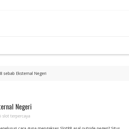
8 sebab Eksternal Negeri
ernal Negeri
di slot terpercaya
enelusuri cara guna mengakses Slot88 asal outside negeri? Situs