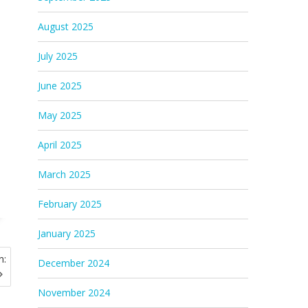
August 2025
July 2025
June 2025
May 2025
April 2025
March 2025
February 2025
January 2025
n:
December 2024
November 2024