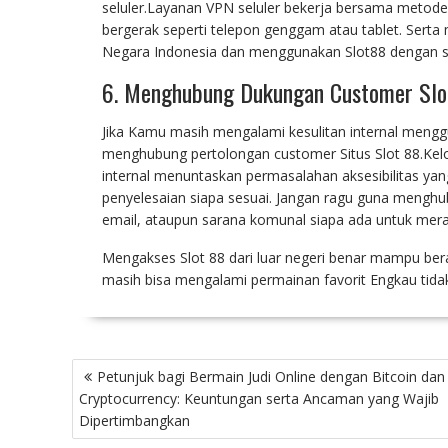
seluler.Layanan VPN seluler bekerja bersama metode
bergerak seperti telepon genggam atau tablet. Ser
Negara Indonesia dan menggunakan Slot88 dengan sel
6. Menghubung Dukungan Customer Slo
Jika Kamu masih mengalami kesulitan internal menggu
menghubung pertolongan customer Situs Slot 88.
internal menuntaskan permasalahan aksesibilitas y
penyelesaian siapa sesuai. Jangan ragu guna mengh
email, ataupun sarana komunal siapa ada untuk merai
Mengakses Slot 88 dari luar negeri benar mampu bera
masih bisa mengalami permainan favorit Engkau tidak 
Post
Petunjuk bagi Bermain Judi Online dengan Bitcoin dan
navigation
Cryptocurrency: Keuntungan serta Ancaman yang Wajib
Dipertimbangkan