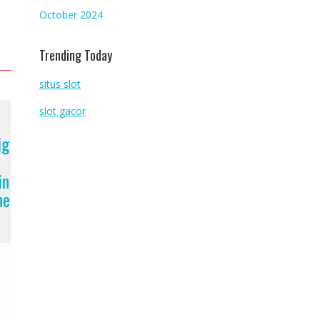
October 2024
Trending Today
situs slot
slot gacor
ig
in
ne