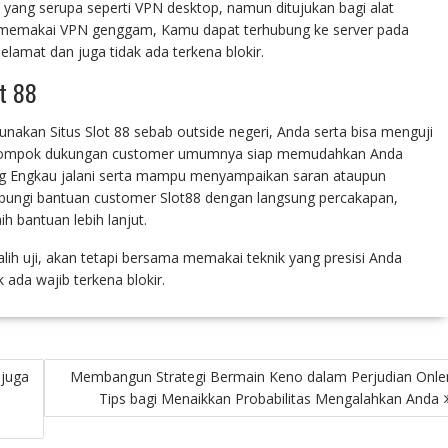
 yang serupa seperti VPN desktop, namun ditujukan bagi alat
ta memakai VPN genggam, Kamu dapat terhubung ke server pada
amat dan juga tidak ada terkena blokir.
t 88
nakan Situs Slot 88 sebab outside negeri, Anda serta bisa menguji
Kelompok dukungan customer umumnya siap memudahkan Anda
ang Engkau jalani serta mampu menyampaikan saran ataupun
ubungi bantuan customer Slot88 dengan langsung percakapan,
h bantuan lebih lanjut.
lih uji, akan tetapi bersama memakai teknik yang presisi Anda
ada wajib terkena blokir.
 juga
Membangun Strategi Bermain Keno dalam Perjudian Onle
Tips bagi Menaikkan Probabilitas Mengalahkan Anda