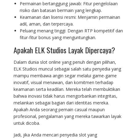
Permainan bertanggung jawab: Fitur pengelolaan
risiko dan batasan bermain yang lengkap.
Keamanan dan lisensi resmi: Menjamin permainan
adil, aman, dan terpercaya.
Peluang menang tinggi: Dengan RTP kompetitif dan
fitur-fitur bonus yang menguntungkan.
Apakah ELK Studios Layak Dipercaya?
Dalam dunia slot online yang penuh dengan pilihan,
ELK Studios muncul sebagai salah satu penyedia yang
mampu membawa angin segar melalui game-game
inovatif, visual menawan, dan komitmen terhadap
keamanan serta keadilan. Mereka telah membuktikan
bahwa inovasi tidak harus mengorbankan integritas,
melainkan sebagai bagian dari identitas mereka.
Apakah Anda seorang pemain casual maupun
profesional, pengalaman yang mereka tawarkan layak
untuk dicoba.
Jadi, jika Anda mencari penyedia slot yang