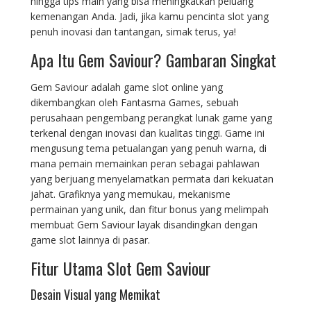
hingga tips main yang bisa meningkatkan peluang
kemenangan Anda. Jadi, jika kamu pencinta slot yang
penuh inovasi dan tantangan, simak terus, ya!
Apa Itu Gem Saviour? Gambaran Singkat
Gem Saviour adalah game slot online yang
dikembangkan oleh Fantasma Games, sebuah
perusahaan pengembang perangkat lunak game yang
terkenal dengan inovasi dan kualitas tinggi. Game ini
mengusung tema petualangan yang penuh warna, di
mana pemain memainkan peran sebagai pahlawan
yang berjuang menyelamatkan permata dari kekuatan
jahat. Grafiknya yang memukau, mekanisme
permainan yang unik, dan fitur bonus yang melimpah
membuat Gem Saviour layak disandingkan dengan
game slot lainnya di pasar.
Fitur Utama Slot Gem Saviour
Desain Visual yang Memikat