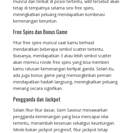
muncul dan terikat di posisi tertentu, wild tersebut akan
tetap di tempatnya selama sesi free spins,
meningkatkan peluang mendapatkan kombinasi
kemenangan beruntun.
Free Spins dan Bonus Game
Fitur free spins muncul saat kamu berhasil
mendaratkan beberapa simbol scatter tertentu.
Biasanya, mendapatkan 3 atau lebih simbol scatter
akan memicu ronde free spins yang bisa memberi
kamu ratusan kemenangan berlipat ganda. Selain itu,
ada juga bonus game yang memungkinkan pemain
mendapatkan hadiah langsung, meningkatkan peluang
menang secara signifikan.
Pengganda dan Jackpot
Selain fitur-fitur dasar, Gem Saviour menawarkan
pengganda kemenangan yang bisa mencapai nilai
tertentu, menambah keseruan sekaligus keuntungan.
Meski bukan jackpot progresif, fitur jackpot tetap