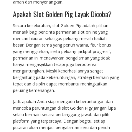
aman dan menyenangkan.
Apakah Slot Golden Pig Layak Dicoba?
Secara keseluruhan, slot Golden Pig adalah pilihan
menarik bagi pencinta permainan slot online yang
mencari hiburan sekaligus peluang meraih hadiah
besar. Dengan tema yang penuh warna, fitur bonus
yang menggiurkan, serta peluang jackpot progresif,
permainan ini menawarkan pengalaman yang tidak
hanya mengasyikkan tetapi juga berpotensi
menguntungkan. Meski keberhasilannya sangat
bergantung pada keberuntungan, strategi bermain yang
tepat dan disiplin dapat membantu meningkatkan
peluang kemenangan.
Jadi, apakah Anda siap mengadu keberuntungan dan
mencoba peruntungan di slot Golden Pig? Jangan lupa
selalu bermain secara bertanggung jawab dan pilih
platform yang terpercaya. Dengan begitu, setiap
putaran akan menjadi pengalaman seru dan penuh