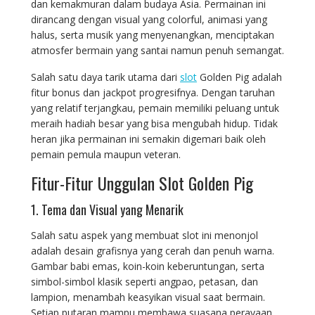
dan kemakmuran dalam budaya Asia. Permainan ini
dirancang dengan visual yang colorful, animasi yang
halus, serta musik yang menyenangkan, menciptakan
atmosfer bermain yang santai namun penuh semangat.
Salah satu daya tarik utama dari
slot
Golden Pig adalah
fitur bonus dan jackpot progresifnya. Dengan taruhan
yang relatif terjangkau, pemain memiliki peluang untuk
meraih hadiah besar yang bisa mengubah hidup. Tidak
heran jika permainan ini semakin digemari baik oleh
pemain pemula maupun veteran.
Fitur-Fitur Unggulan Slot Golden Pig
1. Tema dan Visual yang Menarik
Salah satu aspek yang membuat slot ini menonjol
adalah desain grafisnya yang cerah dan penuh warna.
Gambar babi emas, koin-koin keberuntungan, serta
simbol-simbol klasik seperti angpao, petasan, dan
lampion, menambah keasyikan visual saat bermain.
Setiap putaran mampu membawa suasana perayaan