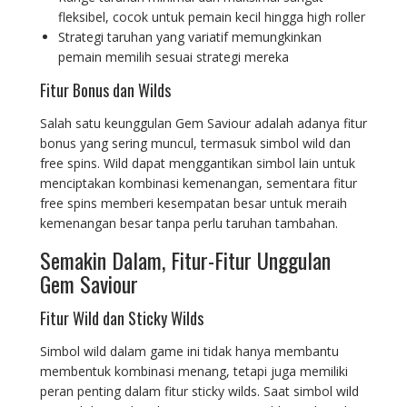
fleksibel, cocok untuk pemain kecil hingga high roller
Strategi taruhan yang variatif memungkinkan
pemain memilih sesuai strategi mereka
Fitur Bonus dan Wilds
Salah satu keunggulan Gem Saviour adalah adanya fitur
bonus yang sering muncul, termasuk simbol wild dan
free spins. Wild dapat menggantikan simbol lain untuk
menciptakan kombinasi kemenangan, sementara fitur
free spins memberi kesempatan besar untuk meraih
kemenangan besar tanpa perlu taruhan tambahan.
Semakin Dalam, Fitur-Fitur Unggulan
Gem Saviour
Fitur Wild dan Sticky Wilds
Simbol wild dalam game ini tidak hanya membantu
membentuk kombinasi menang, tetapi juga memiliki
peran penting dalam fitur sticky wilds. Saat simbol wild