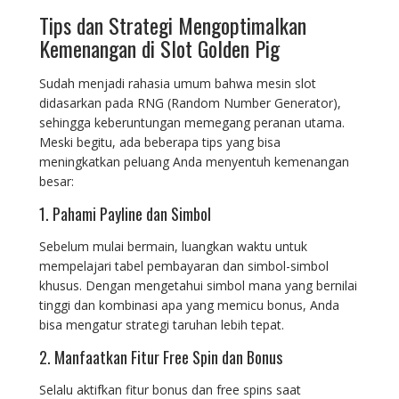
Tips dan Strategi Mengoptimalkan
Kemenangan di Slot Golden Pig
Sudah menjadi rahasia umum bahwa mesin slot
didasarkan pada RNG (Random Number Generator),
sehingga keberuntungan memegang peranan utama.
Meski begitu, ada beberapa tips yang bisa
meningkatkan peluang Anda menyentuh kemenangan
besar:
1. Pahami Payline dan Simbol
Sebelum mulai bermain, luangkan waktu untuk
mempelajari tabel pembayaran dan simbol-simbol
khusus. Dengan mengetahui simbol mana yang bernilai
tinggi dan kombinasi apa yang memicu bonus, Anda
bisa mengatur strategi taruhan lebih tepat.
2. Manfaatkan Fitur Free Spin dan Bonus
Selalu aktifkan fitur bonus dan free spins saat