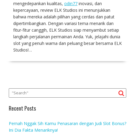
mengedepankan kualitas,
odin77
inovasi, dan
kepercayaan, review ELK Studios ini menunjukkan
bahwa mereka adalah pilihan yang cerdas dan patut
dipertimbangkan. Dengan variasi tema menarik dan
fitur-fitur canggih, ELK Studios siap menyambut setiap
langkah perjalanan permainan Anda. Yuk, jelajahi dunia
slot yang penuh warna dan peluang besar bersama ELK
Studios!…
Recent Posts
Pernah Nggak Sih Kamu Penasaran dengan Judi Slot Bonus?
Ini Dia Fakta Menariknya!