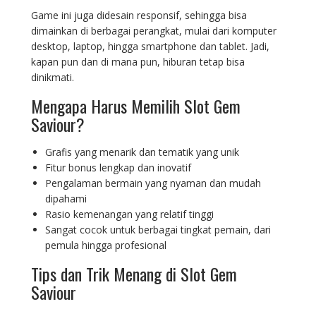
Game ini juga didesain responsif, sehingga bisa
dimainkan di berbagai perangkat, mulai dari komputer
desktop, laptop, hingga smartphone dan tablet. Jadi,
kapan pun dan di mana pun, hiburan tetap bisa
dinikmati.
Mengapa Harus Memilih Slot Gem
Saviour?
Grafis yang menarik dan tematik yang unik
Fitur bonus lengkap dan inovatif
Pengalaman bermain yang nyaman dan mudah
dipahami
Rasio kemenangan yang relatif tinggi
Sangat cocok untuk berbagai tingkat pemain, dari
pemula hingga profesional
Tips dan Trik Menang di Slot Gem
Saviour