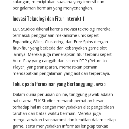
kalangan, menciptakan suasana yang imersif dan
pengalaman bermain yang menyenangkan.
Inovasi Teknologi dan Fitur Interaktif
ELK Studios dikenal karena inovasi teknologi mereka,
termasuk penggunaan mekanisme unik seperti
Expanding Wilds, Clustering, dan Free Spins dengan
fitur-fitur yang berbeda dari kebanyakan game slot
lainnya. Mereka juga menerapkan fitur terbaru seperti
Auto-Play yang canggih dan sistem RTP (Return to
Player) yang transparan, memastikan pemain
mendapatkan pengalaman yang adil dan terpercaya.
Fokus pada Permainan yang Bertanggung Jawab
Dalam dunia perjudian online, tanggung jawab adalah
hal utama. ELK Studios menaruh perhatian besar
terhadap hal ini dengan menyediakan alat pengelolaan
taruhan dan batas waktu bermain. Mereka juga
mengutamakan transparansi dan keadilan dalam setiap
game, serta menyediakan informasi lengkap terkait