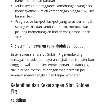
harus menambah taruhan.
Multiplier: Fitur pengganda kemenangan yang bisa
meningkatkan jumlah kemenangan hingga 10x, 20x,
bahkan lebih.
Progressive Jackpot: Jackpot yang terus bertambah
seiring waktu dan taruhan pemain, memberikan
peluang memenangkan hadiah yang besar kapan
saja.
4. Sistem Pembayaran yang Mudah dan Cepat
Sistem transaksi di slot Golden Pig mendukung
berbagai metode pembayaran digital, dari transfer bank
hingga e-wallet populer. Proses penarikan dana juga
cukup cepat, membuat pengalaman bermain jadi
semakin menyenangkan dan tanpa hambatan.
Kelebihan dan Kekurangan Slot Golden
Pig
Kelebihan