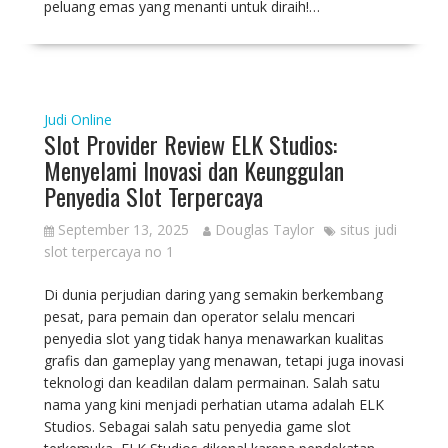
peluang emas yang menanti untuk diraih!…
Judi Online
Slot Provider Review ELK Studios:
Menyelami Inovasi dan Keunggulan
Penyedia Slot Terpercaya
September 13, 2025
Douglas Taylor
situs judi
slot terpercaya no 1
Di dunia perjudian daring yang semakin berkembang
pesat, para pemain dan operator selalu mencari
penyedia slot yang tidak hanya menawarkan kualitas
grafis dan gameplay yang menawan, tetapi juga inovasi
teknologi dan keadilan dalam permainan. Salah satu
nama yang kini menjadi perhatian utama adalah ELK
Studios. Sebagai salah satu penyedia game slot