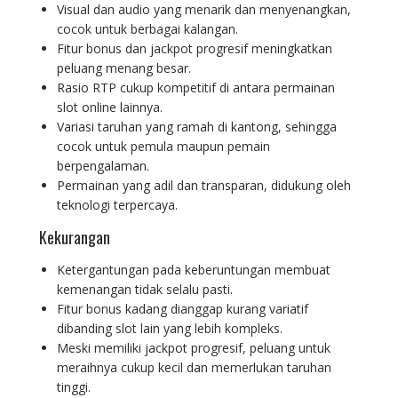
Visual dan audio yang menarik dan menyenangkan,
cocok untuk berbagai kalangan.
Fitur bonus dan jackpot progresif meningkatkan
peluang menang besar.
Rasio RTP cukup kompetitif di antara permainan
slot online lainnya.
Variasi taruhan yang ramah di kantong, sehingga
cocok untuk pemula maupun pemain
berpengalaman.
Permainan yang adil dan transparan, didukung oleh
teknologi terpercaya.
Kekurangan
Ketergantungan pada keberuntungan membuat
kemenangan tidak selalu pasti.
Fitur bonus kadang dianggap kurang variatif
dibanding slot lain yang lebih kompleks.
Meski memiliki jackpot progresif, peluang untuk
meraihnya cukup kecil dan memerlukan taruhan
tinggi.