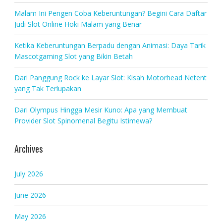
Malam Ini Pengen Coba Keberuntungan? Begini Cara Daftar
Judi Slot Online Hoki Malam yang Benar
Ketika Keberuntungan Berpadu dengan Animasi: Daya Tarik
Mascotgaming Slot yang Bikin Betah
Dari Panggung Rock ke Layar Slot: Kisah Motorhead Netent
yang Tak Terlupakan
Dari Olympus Hingga Mesir Kuno: Apa yang Membuat
Provider Slot Spinomenal Begitu Istimewa?
Archives
July 2026
June 2026
May 2026