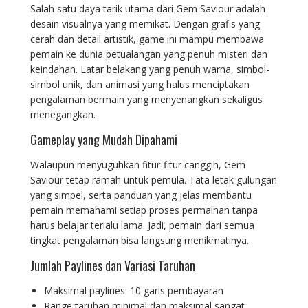
Salah satu daya tarik utama dari Gem Saviour adalah
desain visualnya yang memikat. Dengan grafis yang
cerah dan detail artistik, game ini mampu membawa
pemain ke dunia petualangan yang penuh misteri dan
keindahan. Latar belakang yang penuh warna, simbol-
simbol unik, dan animasi yang halus menciptakan
pengalaman bermain yang menyenangkan sekaligus
menegangkan.
Gameplay yang Mudah Dipahami
Walaupun menyuguhkan fitur-fitur canggih, Gem
Saviour tetap ramah untuk pemula. Tata letak gulungan
yang simpel, serta panduan yang jelas membantu
pemain memahami setiap proses permainan tanpa
harus belajar terlalu lama. Jadi, pemain dari semua
tingkat pengalaman bisa langsung menikmatinya.
Jumlah Paylines dan Variasi Taruhan
Maksimal paylines: 10 garis pembayaran
Range taruhan minimal dan maksimal sangat