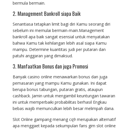
bermula bermain.
2. Management Bankroll siapa Baik
Senantiasa tetapkan limit bagi diri Kamu seorang diri
sebelum ini memulai bermain-main.Management
bankroll apa baik sangat esensial untuk menyatakan
bahwa Kamu tak kehilangan lebih asal siapa Kamu
mampu. Determine kuantitas judi per putaran dan
patuhi anggaran yang dimaksud.
3. Manfaatkan Bonus dan juga Promosi
Banyak casino online menawarkan bonus dan juga
pemasaran yang mampu Kamu gunakan. Ini dapat
berupa bonus tabungan, putaran gratis, ataupun
cashback. Jamin untuk mengambil keuntungan tawaran
ini untuk memperbaiki probabilitas berhasil Engkau
bebas wajib memunculkan lebih besar melimpah dana.
Slot Online gampang menang cq9 merupakan alternatif
apa menggaet kepada sekumpulan fans gim slot online