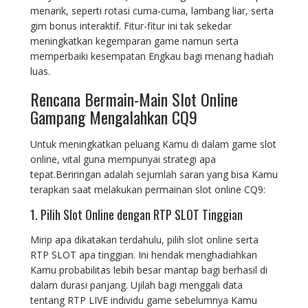
menarik, seperti rotasi cuma-cuma, lambang liar, serta
gim bonus interaktif. Fitur-fitur ini tak sekedar
meningkatkan kegemparan game namun serta
memperbaiki kesempatan Engkau bagi menang hadiah
luas.
Rencana Bermain-Main Slot Online
Gampang Mengalahkan CQ9
Untuk meningkatkan peluang Kamu di dalam game slot
online, vital guna mempunyai strategi apa
tepat.Beriringan adalah sejumlah saran yang bisa Kamu
terapkan saat melakukan permainan slot online CQ9:
1. Pilih Slot Online dengan RTP SLOT Tinggian
Mirip apa dikatakan terdahulu, pilih slot online serta
RTP SLOT apa tinggian. Ini hendak menghadiahkan
Kamu probabilitas lebih besar mantap bagi berhasil di
dalam durasi panjang. Ujilah bagi menggali data
tentang RTP LIVE individu game sebelumnya Kamu