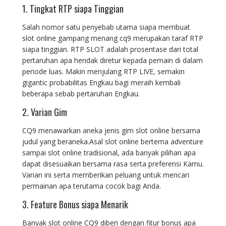
1. Tingkat RTP siapa Tinggian
Salah nomor satu penyebab utama siapa membuat
slot online gampang menang cq9 merupakan taraf RTP
siapa tinggian. RTP SLOT adalah prosentase dari total
pertaruhan apa hendak diretur kepada pemain di dalam
periode luas. Makin menjulang RTP LIVE, semakin
gigantic probabilitas Engkau bagi meraih kembali
beberapa sebab pertaruhan Engkau.
2. Varian Gim
CQ9 menawarkan aneka jenis gim slot online bersama
judul yang beraneka.Asal slot online bertema adventure
sampai slot online tradisional, ada banyak pilihan apa
dapat disesuaikan bersama rasa serta preferensi Kamu.
Varian ini serta memberikan peluang untuk mencari
permainan apa terutama cocok bagi Anda.
3. Feature Bonus siapa Menarik
Banyak slot online CQ9 diberi dengan fitur bonus apa