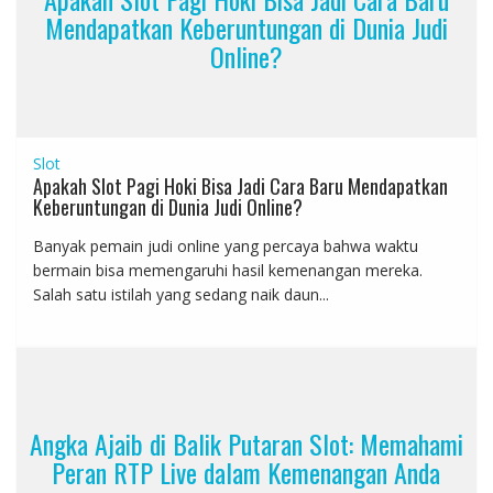
Mendapatkan Keberuntungan di Dunia Judi
Online?
Slot
Apakah Slot Pagi Hoki Bisa Jadi Cara Baru Mendapatkan
Keberuntungan di Dunia Judi Online?
Banyak pemain judi online yang percaya bahwa waktu
bermain bisa memengaruhi hasil kemenangan mereka.
Salah satu istilah yang sedang naik daun...
Angka Ajaib di Balik Putaran Slot: Memahami
Peran RTP Live dalam Kemenangan Anda