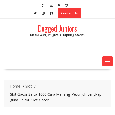
Skip
to
Contact Us
content
Dogged Juniors
Global News, Insights & Inspiring Stories
Home
Slot
Slot Gacor Serta 1000 Cara Menang: Petunjuk Lengkap
guna Pelaku Slot Gacor