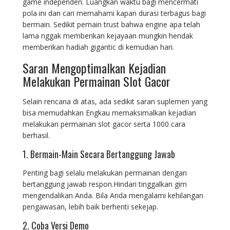
game independen. Luangkan waktu bagi mencermati
pola ini dan cari memahami kapan durasi terbagus bagi
bermain. Sedikit pemain trust bahwa engine apa telah
lama nggak memberikan kejayaan mungkin hendak
memberikan hadiah gigantic di kemudian hari.
Saran Mengoptimalkan Kejadian
Melakukan Permainan Slot Gacor
Selain rencana di atas, ada sedikit saran suplemen yang
bisa memudahkan Engkau memaksimalkan kejadian
melakukan permainan slot gacor serta 1000 cara
berhasil.
1. Bermain-Main Secara Bertanggung Jawab
Penting bagi selalu melakukan permainan dengan
bertanggung jawab respon.Hindari tinggalkan gim
mengendalikan Anda. Bila Anda mengalami kehilangan
pengawasan, lebih baik berhenti sekejap.
2. Coba Versi Demo