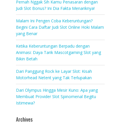
Pernah Nggak Sih Kamu Penasaran dengan
Judi Slot Bonus? Ini Dia Fakta Menariknya!
Malam Ini Pengen Coba Keberuntungan?
Begini Cara Daftar Judi Slot Online Hoki Malam
yang Benar
Ketika Keberuntungan Berpadu dengan
Animasi: Daya Tarik Mascotgaming Slot yang
Bikin Betah
Dari Panggung Rock ke Layar Slot: Kisah
Motorhead Netent yang Tak Terlupakan
Dari Olympus Hingga Mesir Kuno: Apa yang
Membuat Provider Slot Spinomenal Begitu
Istimewa?
Archives