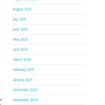
August 2025
July 2025
June 2025
May 2025
April 2025
March 2025
February 2025
January 2025
December 2024
us
November 2024