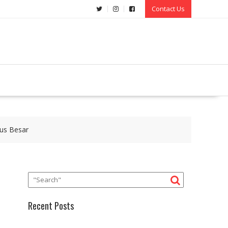
Contact Us
nus Besar
Recent Posts