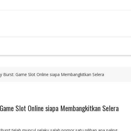
y Burst: Game Slot Online siapa Membangkitkan Selera
 Game Slot Online siapa Membangkitkan Selera
 Burst telah muncul selaku salah nomor satu pilihan apa paling