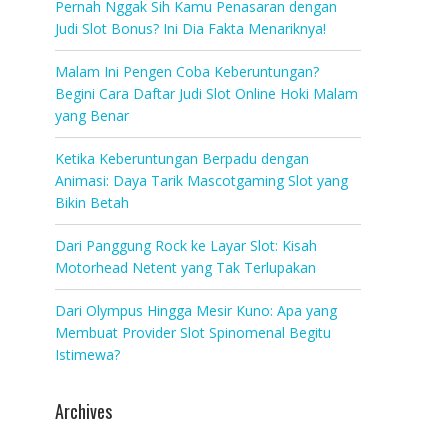
Pernah Nggak Sih Kamu Penasaran dengan
Judi Slot Bonus? Ini Dia Fakta Menariknya!
Malam Ini Pengen Coba Keberuntungan?
Begini Cara Daftar Judi Slot Online Hoki Malam
yang Benar
Ketika Keberuntungan Berpadu dengan
Animasi: Daya Tarik Mascotgaming Slot yang
Bikin Betah
Dari Panggung Rock ke Layar Slot: Kisah
Motorhead Netent yang Tak Terlupakan
Dari Olympus Hingga Mesir Kuno: Apa yang
Membuat Provider Slot Spinomenal Begitu
Istimewa?
Archives