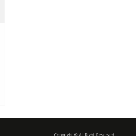
Copyright © All Right Reserved