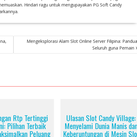
memuaskan. Hindari ragu untuk mengupayakan PG Soft Candy
arkannya.
ana,
Mengeksplorasi Alam Slot Online Server Filipina: Pandu
Seluruh guna Pemain
ngan Rtp Tertinggi
Ulasan Slot Candy Village:
ni: Pilihan Terbaik
Menyelami Dunia Manis da
aksimalkan Peluang
Keberuntungan di Mesin Slo