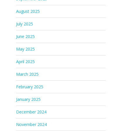
August 2025
July 2025
June 2025
May 2025
April 2025
March 2025
February 2025
January 2025
December 2024
November 2024