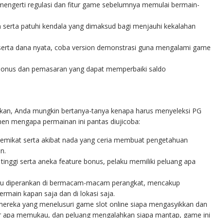
engerti regulasi dan fitur game sebelumnya memulai bermain-
 serta patuhi kendala yang dimaksud bagi menjauhi kekalahan
serta dana nyata, coba version demonstrasi guna mengalami game
bonus dan pemasaran yang dapat memperbaiki saldo
iakan, Anda mungkin bertanya-tanya kenapa harus menyeleksi PG
en mengapa permainan ini pantas diujicoba:
memikat serta akibat nada yang ceria membuat pengetahuan
n.
inggi serta aneka feature bonus, pelaku memiliki peluang apa
mpu diperankan di bermacam-macam perangkat, mencakup
rmain kapan saja dan di lokasi saja.
a mereka yang menelusuri game slot online siapa mengasyikkan dan
r apa memukau, dan peluang mengalahkan siapa mantap, game ini