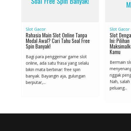
Soal Free Spin Banyak!
M
Slot Gacor
Slot Gacor
Rahasia Main Slot Online Tanpa
Slot Denga
Modal Awal? Cari Tahu Soal Free
Ini: Piliha
Spin Banyak!
Maksimalk
Kamu
Bagi para penggemar game slot
Bermain sl
online, ada satu frasa yang selalu
menyenangk
bikin mata berbinar: free spin
nggak peng
banyak. Bayangin aja, gulungan
Nah, salah
berputar,...
peluang...