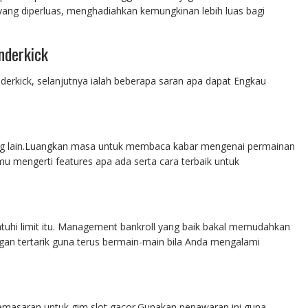
ang diperluas, menghadiahkan kemungkinan lebih luas bagi
nderkick
rkick, selanjutnya ialah beberapa saran apa dapat Engkau
yang lain.Luangkan masa untuk membaca kabar mengenai permainan
mu mengerti features apa ada serta cara terbaik untuk
atuhi limit itu. Management bankroll yang baik bakal memudahkan
gan tertarik guna terus bermain-main bila Anda mengalami
masaran untuk gim slot gacor.Gunakan penawaran ini guna