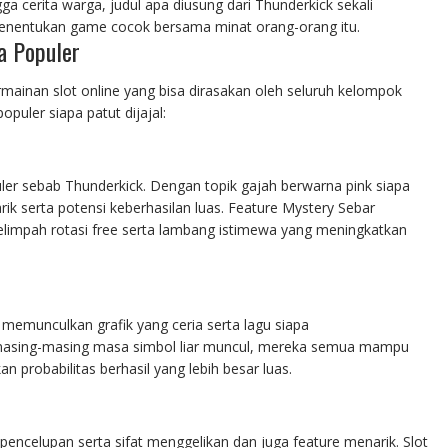
ga cerita warga, judul apa diusung dari Thunderkick sekali
entukan game cocok bersama minat orang-orang itu.
a Populer
nan slot online yang bisa dirasakan oleh seluruh kelompok
puler siapa patut dijajal:
puler sebab Thunderkick. Dengan topik gajah berwarna pink siapa
ik serta potensi keberhasilan luas. Feature Mystery Sebar
limpah rotasi free serta lambang istimewa yang meningkatkan
 memunculkan grafik yang ceria serta lagu siapa
masing-masing masa simbol liar muncul, mereka semua mampu
 probabilitas berhasil yang lebih besar luas.
pencelupan serta sifat menggelikan dan juga feature menarik. Slot