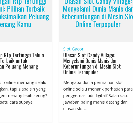
ngan Rtp Tertinggi
Ulasan Slot Candy Village:
ni: Pilihan Terbaik
Menyelami Dunia Manis da
aksimalkan Peluang
Keberuntungan di Mesin Slo
enang Kamu
Online Terpopuler
Slot Gacor
n Rtp Tertinggi Tahun
Ulasan Slot Candy Village:
n Terbaik untuk
Menyelami Dunia Manis dan
an Peluang Menang
Keberuntungan di Mesin Slot
Online Terpopuler
ot online memang selalu
Mengapa dunia permainan slot
an, tapi siapa sih yang
online selalu menarik perhatian para
en menang lebih sering?
penggemar judi digital? Salah satu
 satu cara supaya
jawaban paling manis datang dari
ulasan slot...