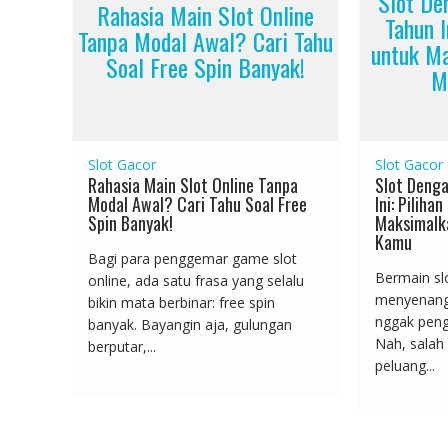
Slot De
Rahasia Main Slot Online
Tahun I
Tanpa Modal Awal? Cari Tahu
untuk M
Soal Free Spin Banyak!
M
Slot Gacor
Slot Gacor
Rahasia Main Slot Online Tanpa
Slot Denga
Modal Awal? Cari Tahu Soal Free
Ini: Piliha
Spin Banyak!
Maksimalk
Kamu
Bagi para penggemar game slot
Bermain sl
online, ada satu frasa yang selalu
menyenangk
bikin mata berbinar: free spin
nggak peng
banyak. Bayangin aja, gulungan
Nah, salah
berputar,...
peluang...