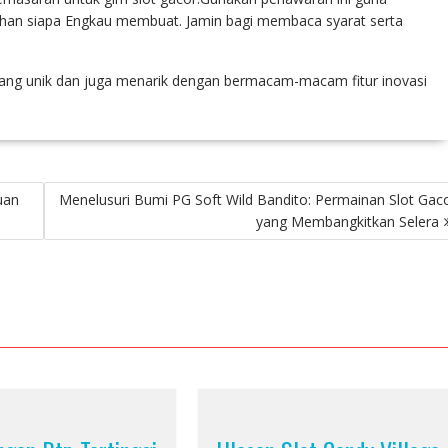
ruhan siapa Engkau membuat. Jamin bagi membaca syarat serta
ang unik dan juga menarik dengan bermacam-macam fitur inovasi
uan
Menelusuri Bumi PG Soft Wild Bandito: Permainan Slot Gac
yang Membangkitkan Selera