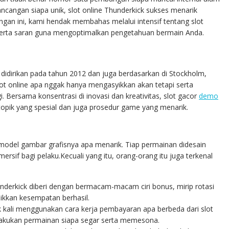
ancangan siapa unik, slot online Thunderkick sukses menarik
ngan ini, kami hendak membahas melalui intensif tentang slot
, serta saran guna mengoptimalkan pengetahuan bermain Anda.
 didirikan pada tahun 2012 dan juga berdasarkan di Stockholm,
t online apa nggak hanya mengasyikkan akan tetapi serta
Bersama konsentrasi di inovasi dan kreativitas, slot gacor
demo
topik yang spesial dan juga prosedur game yang menarik.
lah model gambar grafisnya apa menarik. Tiap permainan didesain
rsif bagi pelaku.Kecuali yang itu, orang-orang itu juga terkenal
nderkick diberi dengan bermacam-macam ciri bonus, mirip rotasi
aikkan kesempatan berhasil.
kali menggunakan cara kerja pembayaran apa berbeda dari slot
lakukan permainan siapa segar serta memesona.