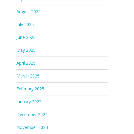
August 2025
July 2025
June 2025
May 2025
April 2025
March 2025
February 2025
January 2025
December 2024
November 2024