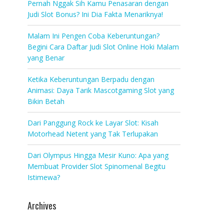
Pernah Nggak Sih Kamu Penasaran dengan
Judi Slot Bonus? Ini Dia Fakta Menariknya!
Malam Ini Pengen Coba Keberuntungan?
Begini Cara Daftar Judi Slot Online Hoki Malam
yang Benar
Ketika Keberuntungan Berpadu dengan
Animasi: Daya Tarik Mascotgaming Slot yang
Bikin Betah
Dari Panggung Rock ke Layar Slot: Kisah
Motorhead Netent yang Tak Terlupakan
Dari Olympus Hingga Mesir Kuno: Apa yang
Membuat Provider Slot Spinomenal Begitu
Istimewa?
Archives