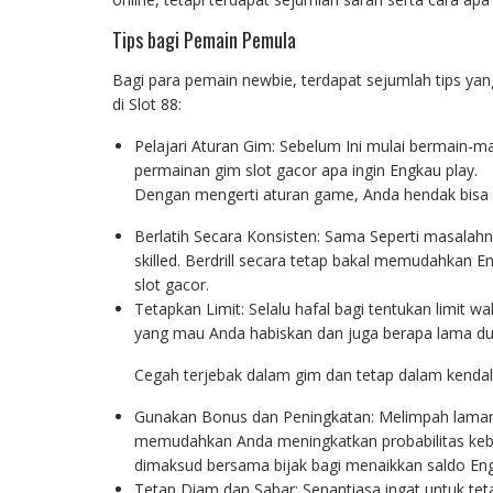
Tips bagi Pemain Pemula
Bagi para pemain newbie, terdapat sejumlah tips 
di Slot 88:
Pelajari Aturan Gim: Sebelum Ini mulai bermain-m
permainan gim slot gacor apa ingin Engkau play.
Dengan mengerti aturan game, Anda hendak bisa 
Berlatih Secara Konsisten: Sama Seperti masala
skilled. Berdrill secara tetap bakal memudahkan 
slot gacor.
Tetapkan Limit: Selalu hafal bagi tentukan limit 
yang mau Anda habiskan dan juga berapa lama d
Cegah terjebak dalam gim dan tetap dalam kendal
Gunakan Bonus dan Peningkatan: Melimpah laman j
memudahkan Anda meningkatkan probabilitas kebe
dimaksud bersama bijak bagi menaikkan saldo E
Tetap Diam dan Sabar: Senantiasa ingat untuk tet