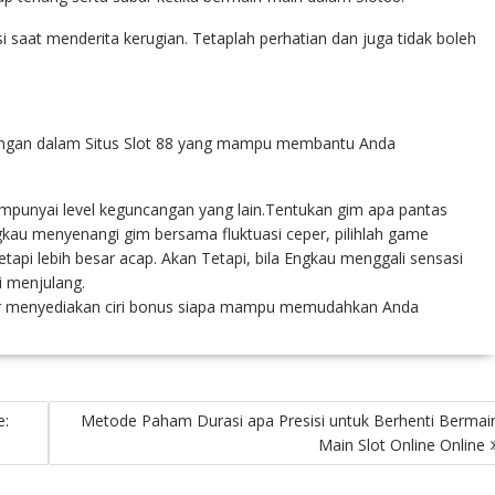
 saat menderita kerugian. Tetaplah perhatian dan juga tidak boleh
enangan dalam Situs Slot 88 yang mampu membantu Anda
empunyai level keguncangan yang lain.Tentukan gim apa pantas
kau menyenangi gim bersama fluktuasi ceper, pilihlah game
tapi lebih besar acap. Akan Tetapi, bila Engkau menggali sensasi
i menjulang.
cor menyediakan ciri bonus siapa mampu memudahkan Anda
e:
Metode Paham Durasi apa Presisi untuk Berhenti Bermai
Main Slot Online Online