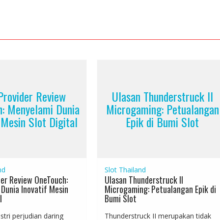
Provider Review
Ulasan Thunderstruck II
h: Menyelami Dunia
Microgaming: Petualangan
 Mesin Slot Digital
Epik di Bumi Slot
nd
Slot Thailand
der Review OneTouch:
Ulasan Thunderstruck II
Dunia Inovatif Mesin
Microgaming: Petualangan Epik di
l
Bumi Slot
tri perjudian daring
Thunderstruck II merupakan tidak