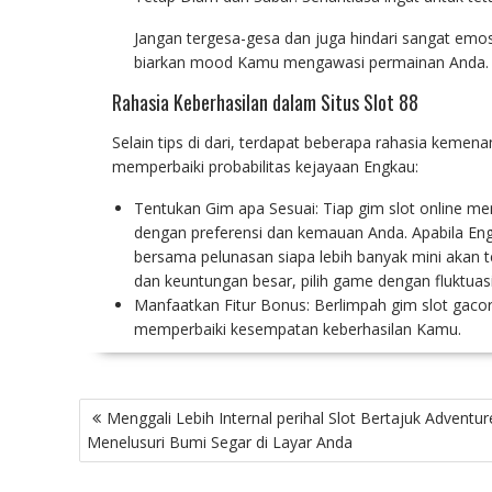
Jangan tergesa-gesa dan juga hindari sangat emosi
biarkan mood Kamu mengawasi permainan Anda.
Rahasia Keberhasilan dalam Situs Slot 88
Selain tips di dari, terdapat beberapa rahasia kem
memperbaiki probabilitas kejayaan Engkau:
Tentukan Gim apa Sesuai: Tiap gim slot online m
dengan preferensi dan kemauan Anda. Apabila Eng
bersama pelunasan siapa lebih banyak mini akan te
dan keuntungan besar, pilih game dengan fluktuas
Manfaatkan Fitur Bonus: Berlimpah gim slot ga
memperbaiki kesempatan keberhasilan Kamu.
Post
Menggali Lebih Internal perihal Slot Bertajuk Adventur
navigation
Menelusuri Bumi Segar di Layar Anda