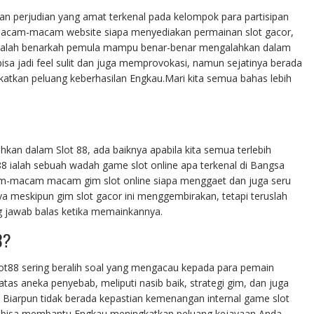
nan perjudian yang amat terkenal pada kelompok para partisipan
ermacam-macam website siapa menyediakan permainan slot gacor,
a ialah benarkah pemula mampu benar-benar mengalahkan dalam
bisa jadi feel sulit dan juga memprovokasi, namun sejatinya berada
atkan peluang keberhasilan Engkau.Mari kita semua bahas lebih
kan dalam Slot 88, ada baiknya apabila kita semua terlebih
8 ialah sebuah wadah game slot online apa terkenal di Bangsa
cam-macam macam gim slot online siapa menggaet dan juga seru
ya meskipun gim slot gacor ini menggembirakan, tetapi teruslah
ng jawab balas ketika memainkannya.
8?
ot88 sering beralih soal yang mengacau kepada para pemain
tas aneka penyebab, meliputi nasib baik, strategi gim, dan juga
. Biarpun tidak berada kepastian kemenangan internal game slot
apa bisa membantu Engkau meningkatkan peluang kejayaan Anda.